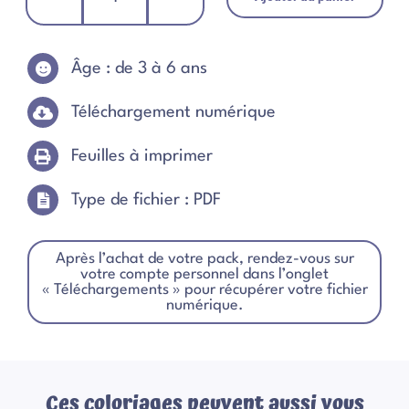
quantité
de
Pack
30
Âge : de 3 à 6 ans
coloriages
de
Pâques
Téléchargement numérique
Feuilles à imprimer
Type de fichier : PDF
Après l’achat de votre pack, rendez-vous sur
votre compte personnel dans l’onglet
« Téléchargements » pour récupérer votre fichier
numérique.
Ces coloriages peuvent aussi vous