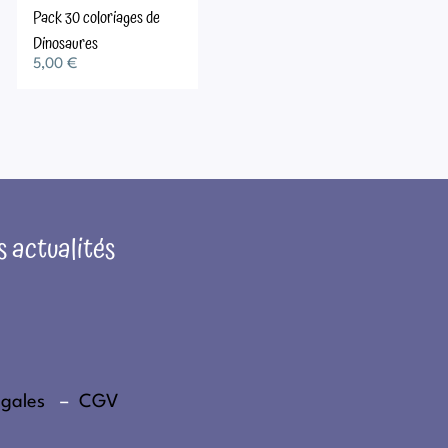
Pack 30 coloriages de
Dinosaures
5,00
€
s actualités
égales
–
CGV