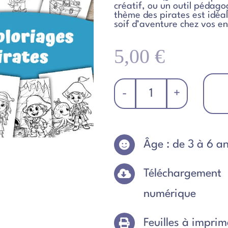
créatif, ou un outil pédago
thème des pirates est idéal
soif d’aventure chez vos en
5,00
€
quantité
de
Pack
30
Âge : de 3 à 6 a
coloriages
de
Pirates
Téléchargement
numérique
Feuilles à imprim