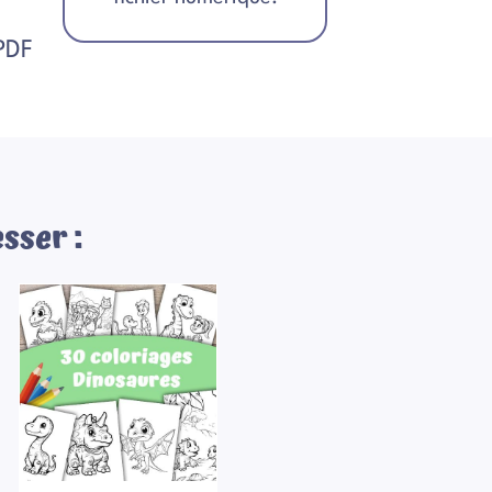
 PDF
sser :