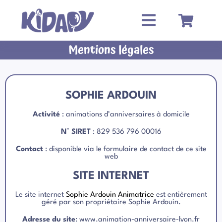
Passer
au
contenu
Mentions légales
SOPHIE ARDOUIN
Activité
: animations d’anniversaires à domicile
N° SIRET
: 829 536 796 00016
Contact
: disponible via le formulaire de contact de ce site
web
SITE INTERNET
Le site internet
Sophie Ardouin Animatrice
est entièrement
géré par son propriétaire Sophie Ardouin.
Adresse du site
: www.animation-anniversaire-lyon.fr