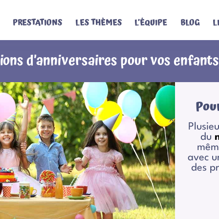
PRESTATIONS
LES THÈMES
L’ÉQUIPE
BLOG
L
ons d’anniversaires pour vos enfants
Pou
Plusie
du
mêm
avec u
des p