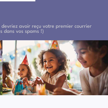
us devriez avoir reçu votre premier courrier
pas dans vos spams !)