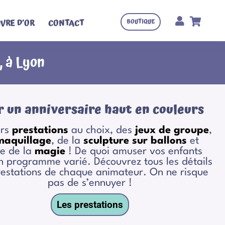
IVRE D’OR
CONTACT
BOUTIQUE
, à Lyon
r un anniversaire haut en couleurs
urs
prestations
au choix, des
jeux de groupe
,
maquillage
, de la
sculpture sur ballons
et
e de la
magie
! De quoi amuser vos enfants
n programme varié. Découvrez tous les détails
restations de chaque animateur. On ne risque
pas de s’ennuyer !
Les prestations