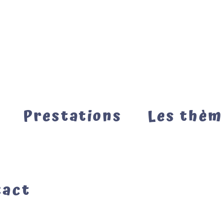
Prestations
Les thè
tact