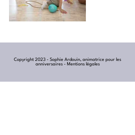
Copyright 2023 - Sophie Ardouin, animatrice pour les
anniversaires -
Mentions légales