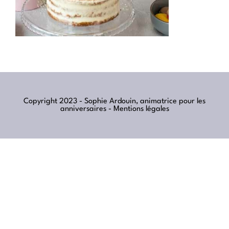
Copyright 2023 - Sophie Ardouin, animatrice pour les
anniversaires -
Mentions légales