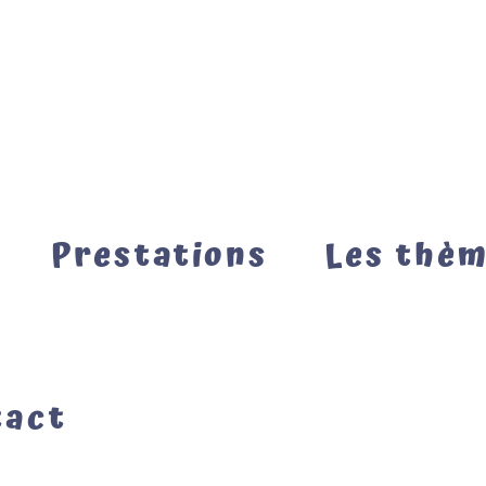
Prestations
Les thè
tact