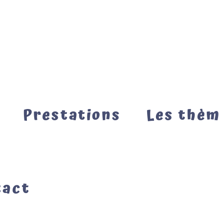
Prestations
Les thè
tact