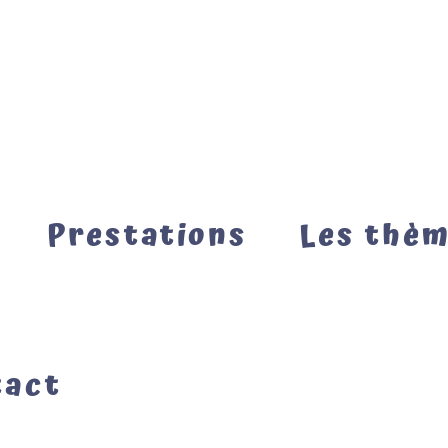
Prestations
Les thè
tact