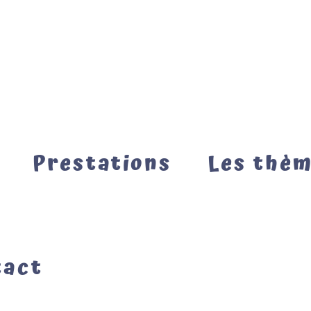
Prestations
Les thè
tact