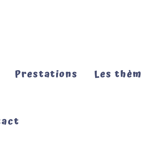
Prestations
Les thè
tact