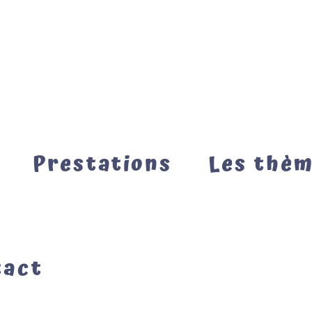
Prestations
Les thè
tact