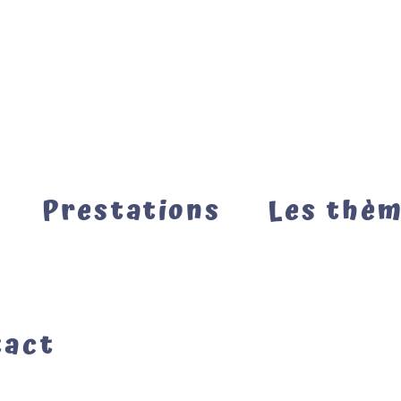
Prestations
Les thè
tact