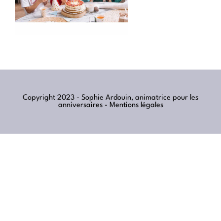
Copyright 2023 - Sophie Ardouin, animatrice pour les
anniversaires -
Mentions légales