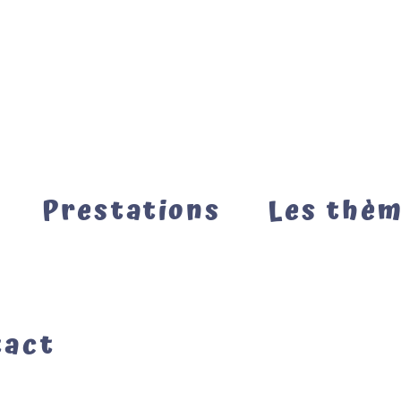
Prestations
Les thè
tact