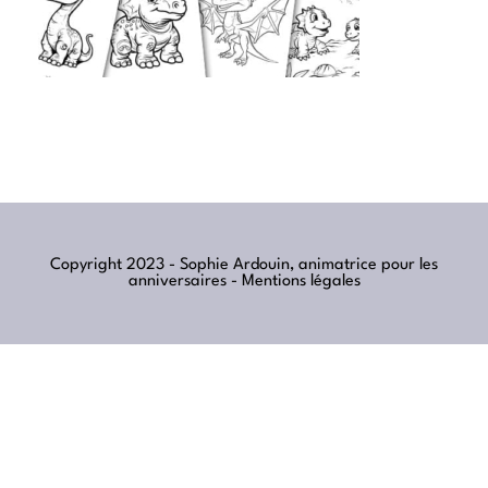
Copyright 2023 - Sophie Ardouin, animatrice pour les
anniversaires -
Mentions légales